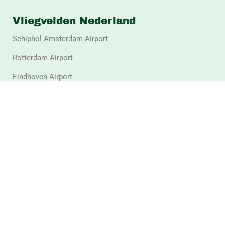
Vliegvelden Nederland
Schiphol Amsterdam Airport
Rotterdam Airport
Eindhoven Airport
Groningen Airport
Lelystad Airport
Maastricht Airport
Jet Aviation Rotterdam, The Hague
Jet Aviation Amsterdam
Vliegvelden België
Antwerpen Airport