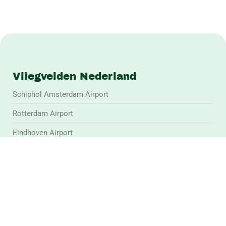
Vliegvelden Nederland
Schiphol Amsterdam Airport
Rotterdam Airport
Eindhoven Airport
Groningen Airport
Lelystad Airport
Maastricht Airport
Jet Aviation Rotterdam, The Hague